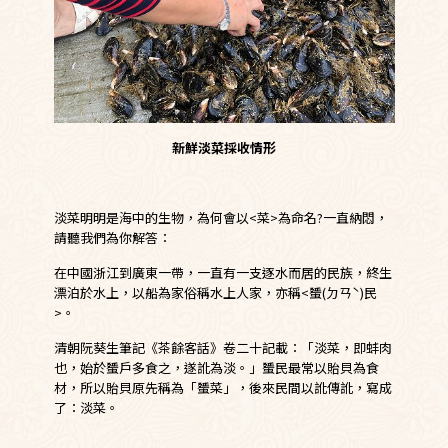
新鮮淡菜採收情形
淡菜明明是海中的生物，為何會以<菜>為命名?一直納悶，
請聽我們為你解答：
在中國浙江到廣東一帶，一直有一支逐水而居的民族，終生
漂泊於水上，以船為家俗稱水上人家，亦稱<蜑(ㄉㄢˋ)民
>。
清朝阮葵生筆記《茶餘客話》卷二十記載：「淡菜，即蚌肉
也，始於蜑戶多食之，遂訛為淡。」蜑民最常以貽貝為食
材，所以貽貝原先稱為「蜑菜」，後來民間以訛傳訛，寫成
了：淡菜。