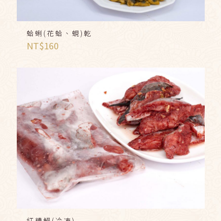
蛤蜊(花蛤、蜆)乾
NT$
160
紅糟鰻(冷凍)