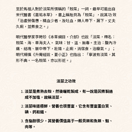
至於馬祖人對於淡菜所慣稱的「殼菜」一詞，最早可能出自
宋代醫書《嘉祐本草》，書上稱貽貝為「殼菜」，說其功 效
「治虛勞傷憊，精血少者，及吐血，婦人帶下、漏下，丈夫
久痢，並煮食之。」
明代醫學家李時珍《本草綱目‧介部》也說「淡菜，釋名：
殼菜、海、車海夫人。 氣味：甘、溫、無毒。主治：腹內冷
痛、結塊、崩中帶下，壯陽，止痢，消宿食，治癭氣。」；
明代楊慎《升庵經說‧夏小正》也指出：「寧波有淡菜，其
形不典。一名殼菜，亦以形近。」
淡菜之功效
淡菜是煮熟去殼，然後曬乾製成，有一說是因煮製過
成不加塩，故稱淡菜。
淡菜味道極鮮，營養也很豐富，它含有豐富蛋白質、
碘、鈣和鐵。
含脂肪很少，其營養價值高于一般貝類和魚類、蝦、
肉等。