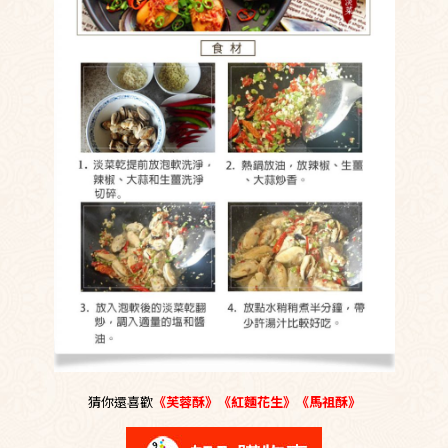
猜你還喜歡
《
芙蓉酥
》《
紅麵花生
》《
馬祖酥
》